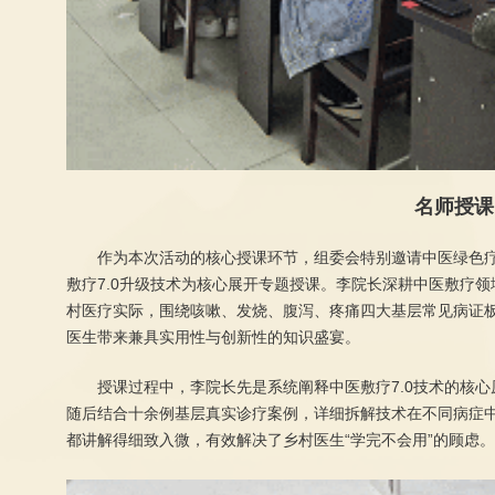
名师授课
作为本次活动的核心授课环节，组委会特别邀请中医绿色
敷疗7.0升级技术为核心展开专题授课。李院长深耕中医敷疗
村医疗实际，围绕咳嗽、发烧、腹泻、疼痛四大基层常见病证板
医生带来兼具实用性与创新性的知识盛宴。
授课过程中，李院长先是系统阐释中医敷疗7.0技术的核
随后结合十余例基层真实诊疗案例，详细拆解技术在不同病症
都讲解得细致入微，有效解决了乡村医生“学完不会用”的顾虑。